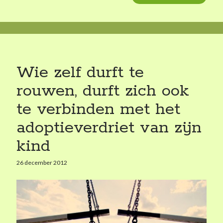
k
a
e
a
n
r
i
z
s
o
o
Wie zelf durft te
n
rouwen, durft zich ook
t
j
te verbinden met het
e
adoptieverdriet van zijn
i
s
kind
e
e
26 december 2012
n
M
i
a
o