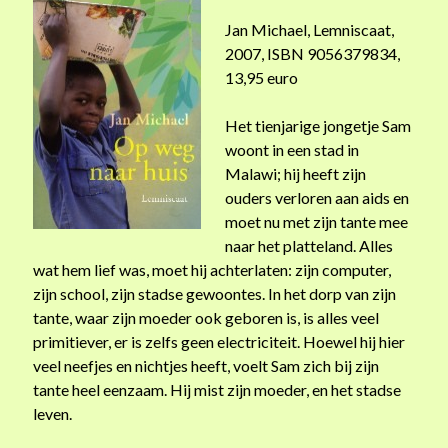
p
Jan Michael, Lemniscaat,
t
2007, ISBN 9056379834,
i
13,95 euro
e
v
Het tienjarige jongetje Sam
e
woont in een stad in
r
Malawi; hij heeft zijn
d
ouders verloren aan aids en
r
moet nu met zijn tante mee
i
naar het platteland. Alles
e
wat hem lief was, moet hij achterlaten: zijn computer,
t
zijn school, zijn stadse gewoontes. In het dorp van zijn
v
tante, waar zijn moeder ook geboren is, is alles veel
a
primitiever, er is zelfs geen electriciteit. Hoewel hij hier
n
veel neefjes en nichtjes heeft, voelt Sam zich bij zijn
z
tante heel eenzaam. Hij mist zijn moeder, en het stadse
i
leven.
j
n