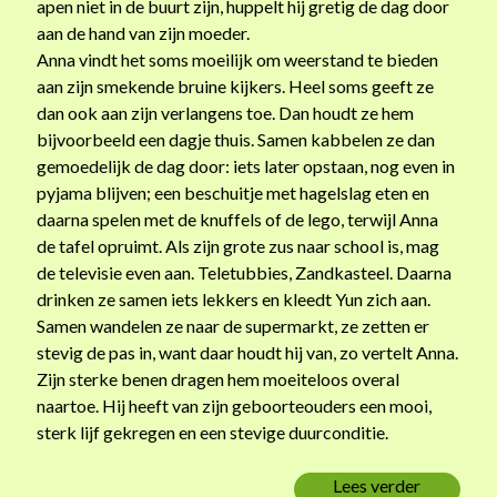
apen niet in de buurt zijn, huppelt hij gretig de dag door
i
aan de hand van zijn moeder.
e
Anna vindt het soms moeilijk om weerstand te bieden
r
aan zijn smekende bruine kijkers. Heel soms geeft ze
o
dan ook aan zijn verlangens toe. Dan houdt ze hem
u
bijvoorbeeld een dagje thuis. Samen kabbelen ze dan
w
gemoedelijk de dag door: iets later opstaan, nog even in
t
pyjama blijven; een beschuitje met hagelslag eten en
e
daarna spelen met de knuffels of de lego, terwijl Anna
n
de tafel opruimt. Als zijn grote zus naar school is, mag
g
de televisie even aan. Teletubbies, Zandkasteel. Daarna
e
drinken ze samen iets lekkers en kleedt Yun zich aan.
e
Samen wandelen ze naar de supermarkt, ze zetten er
f
stevig de pas in, want daar houdt hij van, zo vertelt Anna.
t
Zijn sterke benen dragen hem moeiteloos overal
b
naartoe. Hij heeft van zijn geboorteouders een mooi,
e
sterk lijf gekregen en een stevige duurconditie.
t
e
Lees verder
H