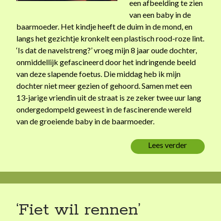
een afbeelding te zien
van een baby in de
baarmoeder. Het kindje heeft de duim in de mond, en
langs het gezichtje kronkelt een plastisch rood-roze lint.
‘Is dat de navelstreng?’ vroeg mijn 8 jaar oude dochter,
onmiddellijk gefascineerd door het indringende beeld
van deze slapende foetus. Die middag heb ik mijn
dochter niet meer gezien of gehoord. Samen met een
13-jarige vriendin uit de straat is ze zeker twee uur lang
ondergedompeld geweest in de fascinerende wereld
van de groeiende baby in de baarmoeder.
Lees verder
H
e
t
n
e
g
‘Fiet wil rennen’
e