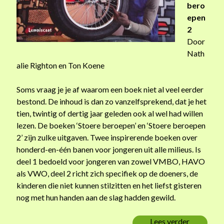
bero
u
epen
w
2
e
Door
n
Nath
,
alie Righton en Ton Koene
d
u
Soms vraag je je af waarom een boek niet al veel eerder
r
bestond. De inhoud is dan zo vanzelfsprekend, dat je het
f
tien, twintig of dertig jaar geleden ook al wel had willen
t
lezen. De boeken ‘Stoere beroepen’ en ‘Stoere beroepen
z
2’ zijn zulke uitgaven. Twee inspirerende boeken over
i
honderd-en-één banen voor jongeren uit alle milieus. Is
c
deel 1 bedoeld voor jongeren van zowel VMBO, HAVO
h
als VWO, deel 2 richt zich specifiek op de doeners, de
o
kinderen die niet kunnen stilzitten en het liefst gisteren
o
nog met hun handen aan de slag hadden gewild.
k
t
Lees verder
S
e