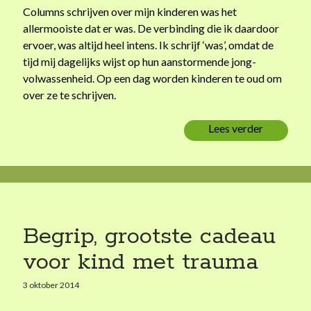
s
FAQ / About me
Columns schrijven over mijn kinderen was het
P
allermooiste dat er was. De verbinding die ik daardoor
ervoer, was altijd heel intens. Ik schrijf ‘was’, omdat de
o
tijd mij dagelijks wijst op hun aanstormende jong-
s
volwassenheid. Op een dag worden kinderen te oud om
over ze te schrijven.
Nieuwsfeed
t
Ontvang updates van mijn blog via facebook, twitter of rss (zie
s
Lees verder
A
hierboven) of vul je emailadres in:
f
s
Your email:
c
h
e
i
Begrip, grootste cadeau
Ik gebruik je emailadres nooit voor andere doeleinden.
d
voor kind met trauma
3 oktober 2014
Categorieën