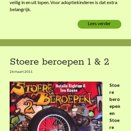
veilig in en uit lopen. Voor adoptiekinderen is dat extra
belangrijk.
Lees verder
W
i
e
z
e
l
Stoere beroepen 1 & 2
f
26 maart 2011
d
u
Stoe
r
re
f
bero
t
epen
t
en
e
Stoe
r
re
o