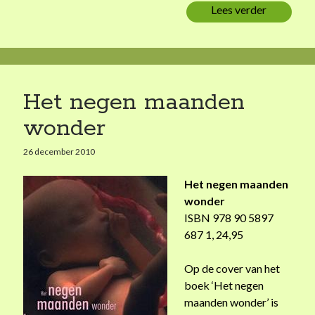
Lees verder
O
k
p
i
w
n
e
d
g
n
Het negen maanden
a
wonder
a
r
26 december 2010
h
u
Het negen maanden
i
wonder
s
ISBN 978 90 5897
687 1, 24,95
Op de cover van het
boek ‘Het negen
maanden wonder’ is