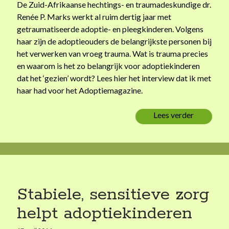
adoptie
De Zuid-Afrikaanse hechtings- en traumadeskundige dr.
artikel
Renée P. Marks werkt al ruim dertig jaar met
boekrecensie
getraumatiseerde adoptie- en pleegkinderen. Volgens
column
haar zijn de adoptieouders de belangrijkste personen bij
kort verhaal
het verwerken van vroeg trauma. Wat is trauma precies
nieuws
en waarom is het zo belangrijk voor adoptiekinderen
opvoeding
dat het ‘gezien’ wordt? Lees hier het interview dat ik met
pleegzorg
haar had voor het Adoptiemagazine.
verbinding
verlies en rouw
Lees verder
B
e
g
Recente berichten
r
i
Afscheid
p
Begrip, grootste cadeau voor kind met trauma
,
Stabiele, sensitieve zorg
Stabiele, sensitieve zorg helpt adoptiekinderen
g
Een volwassen generatie rouwt en geeft betekenis
helpt adoptiekinderen
r
Haar zoontje is een Miao
o