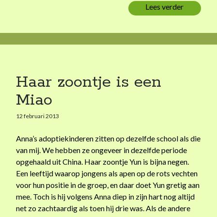
Lees verder
E
e
n
v
o
l
w
Haar zoontje is een
a
Miao
s
s
12 februari 2013
e
n
Anna’s adoptiekinderen zitten op dezelfde school als die
g
van mij. We hebben ze ongeveer in dezelfde periode
e
opgehaald uit China. Haar zoontje Yun is bijna negen.
n
Een leeftijd waarop jongens als apen op de rots vechten
e
voor hun positie in de groep, en daar doet Yun gretig aan
r
mee. Toch is hij volgens Anna diep in zijn hart nog altijd
a
net zo zachtaardig als toen hij drie was. Als de andere
t