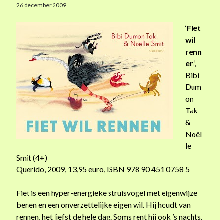
26 december 2009
n
m
‘
Fiet
a
wil
a
renn
n
en
’,
d
Bibi
e
Dum
n
on
w
Tak
o
&
n
Noël
d
le
e
Smit (4+)
r
Querido, 2009, 13,95 euro, ISBN 978 90 451 0758 5
Fiet is een hyper-energieke struisvogel met eigenwijze
benen en een onverzettelijke eigen wil. Hij houdt van
rennen, het liefst de hele dag. Soms rent hij ook ’s nachts.