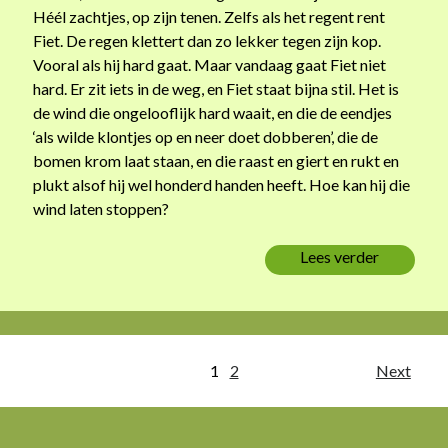
Héél zachtjes, op zijn tenen. Zelfs als het regent rent
Fiet. De regen klettert dan zo lekker tegen zijn kop.
Vooral als hij hard gaat. Maar vandaag gaat Fiet niet
hard. Er zit iets in de weg, en Fiet staat bijna stil. Het is
de wind die ongelooflijk hard waait, en die de eendjes
‘als wilde klontjes op en neer doet dobberen’, die de
bomen krom laat staan, en die raast en giert en rukt en
plukt alsof hij wel honderd handen heeft. Hoe kan hij die
wind laten stoppen?
Lees verder
‘
F
i
e
t
B
1
2
Next
w
i
e
l