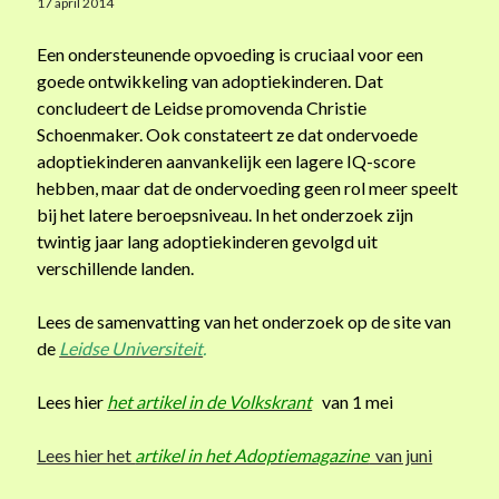
17 april 2014
o
t
Een ondersteunende opvoeding is cruciaal voor een
Recente reacties
s
goede ontwikkeling van adoptiekinderen. Dat
Remi van Brummelen
op
Begrip, grootste cadeau voor kind met trauma
t
concludeert de Leidse promovenda Christie
Jolanda van Wezel
op
Afscheid
e
Schoenmaker. Ook constateert ze dat ondervoede
winnie
op
Afscheid
c
adoptiekinderen aanvankelijk een lagere IQ-score
Rosa
op
Afscheid
a
hebben, maar dat de ondervoeding geen rol meer speelt
Anje Timmers
op
Afscheid
d
bij het latere beroepsniveau. In het onderzoek zijn
e
twintig jaar lang adoptiekinderen gevolgd uit
a
verschillende landen.
Archieven
u
v
Lees de samenvatting van het onderzoek op de site van
december 2016
o
de
Leidse Universiteit
.
oktober 2014
o
april 2014
r
Lees hier
het artikel in de Volkskrant
van 1 mei
oktober 2013
k
februari 2013
i
Lees hier het
artikel in het Adoptiemagazine
van juni
december 2012
n
maart 2011